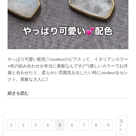
やっぱり可愛い配色♡couleurのピアスって、イタリアンカラー
⭐︎色の組み合わせが本当に素敵なんです(^^)優しいカラーでお洋
服と合わせたり、柔らかい雰囲気を出したい時にcouleurをセレ
クト。素敵な大人に⤴︎
続きを読む
次
1
2
3
4
5
6
7
8
9
>
前
>