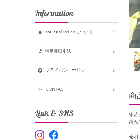
Information
couleur&radianについて
特定商取引法
プライバシーポリシー
CONTACT
商
Link & SNS
朱赤
落ち
素材