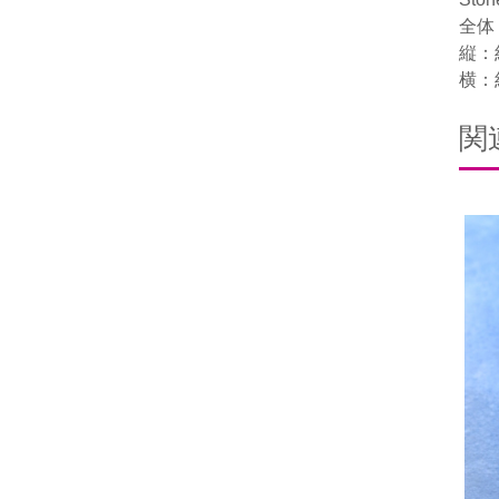
全体
縦：約
横：約
関