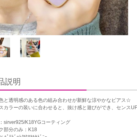
品説明
色と透明感のある色の組み合わせが新鮮な涼やかなピアス☆
スカラーの装いに合わせると、抜け感と遊びができ、センスUP
sirver925/K18YGコーティング
ク部分のみ：K18
e: ﾍﾟﾘﾄﾞｯﾄ/ｱｸｱｶﾙｾﾄﾞﾆｰ