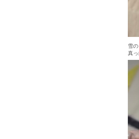
雪の
真っ