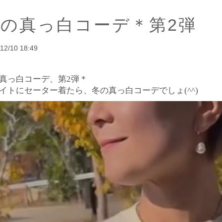
冬の真っ白コーデ＊第2弾
12/10 18:49
真っ白コーデ、第2弾＊
イトにセーター着たら、
冬の真っ白コーデでしょ(^^)