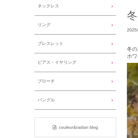
ネックレス
リング
2025/
ブレスレット
冬の
ホワ
ピアス・イヤリング
ブローチ
バングル
couleur&radian blog