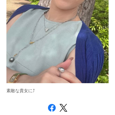
素敵な貴女に⤴︎